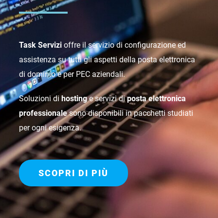
Task Servizi
offre il servizio di configurazione ed
assistenza su tutti gli aspetti della posta elettronica
di dominio e per PEC aziendali.
Soluzioni di
hosting
e servizi di
posta elettronica
professionale
sono disponibili in pacchetti studiati
per ogni esigenza.
SCOPRI DI PIÙ