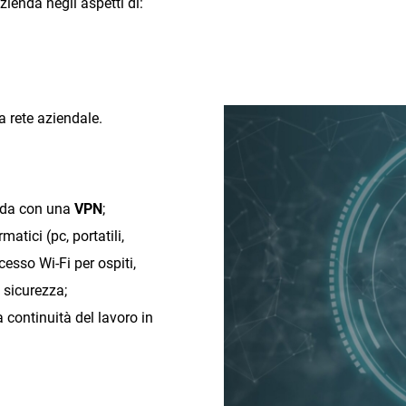
zienda negli aspetti di:
a rete aziendale.
enda con una
VPN
;
matici (pc, portatili,
cesso Wi-Fi per ospiti,
 sicurezza;
a continuità del lavoro in